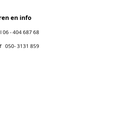
ren en info
l 06 - 404 687 68
- 3131 859