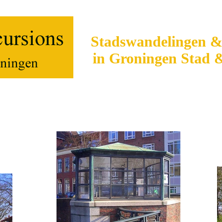
Stadswandelingen & 
in Groningen Stad
ngen
Fietstochten
Happen en Stappen