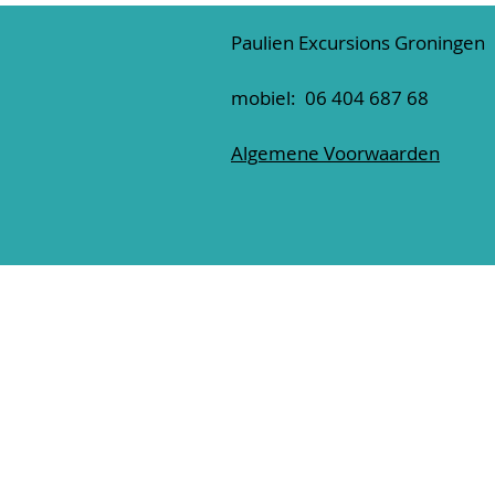
Paulien Excursions Groningen
mobiel: 06 404 687 68
Algemene Voorwaarden