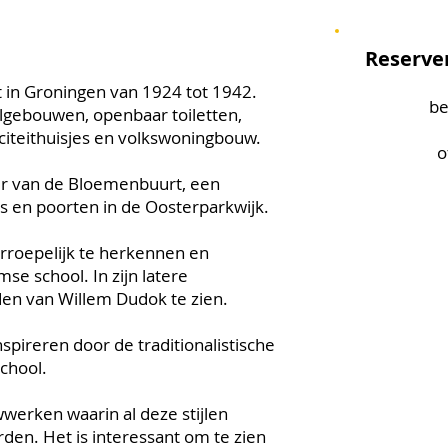
Reserve
t in Groningen van 1924 tot 1942.
be
olgebouwen, openbaar toiletten,
citeithuisjes en volkswoningbouw.
of 050
er van de Bloemenbuurt, een
s en poorten in de Oosterparkwijk.
erroepelijk te herkennen en
e school. In zijn latere
en van Willem Dudok te zien.
spireren door de traditionalistische
School.
wwerken waarin al deze stijlen
rden. Het is interessant om te zien